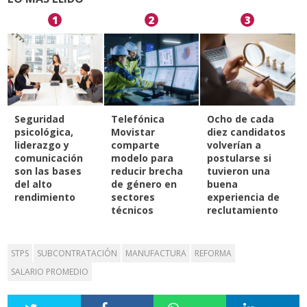
1
2
3
Seguridad
Telefónica
Ocho de cada
psicológica,
Movistar
diez candidatos
liderazgo y
comparte
volverían a
comunicación
modelo para
postularse si
son las bases
reducir brecha
tuvieron una
del alto
de género en
buena
rendimiento
sectores
experiencia de
técnicos
reclutamiento
STPS
SUBCONTRATACIÓN
MANUFACTURA
REFORMA
SALARIO PROMEDIO