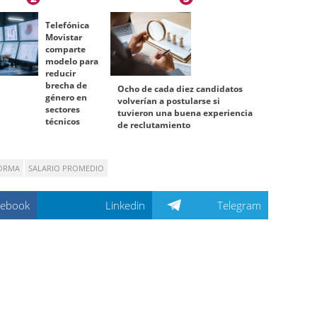
Telefónica
Movistar
comparte
modelo para
reducir
brecha de
Ocho de cada diez candidatos
género en
volverían a postularse si
sectores
tuvieron una buena experiencia
técnicos
de reclutamiento
ORMA
SALARIO PROMEDIO
cebook
Linkedin
Telegram