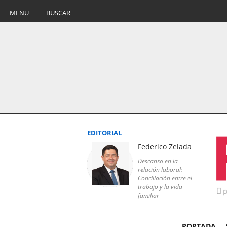
MENU
BUSCAR
EDITORIAL
Federico Zelada
Descanso en la
relación laboral:
Conciliación entre el
trabajo y la vida
familiar
PORTADA