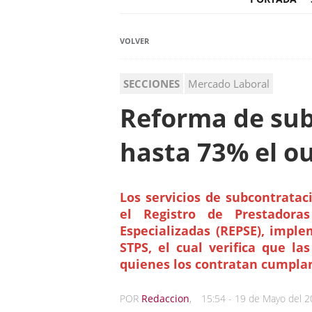
VOLVER
SECCIONES
Mercado Laboral
Reforma de sub
hasta 73% el o
Los servicios de subcontratac
el Registro de Prestadoras
Especializadas (REPSE), impl
STPS, el cual verifica que la
quienes los contratan cumplan
POR
Redaccion
,
15:54 - 19 de Mayo del 