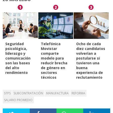
1
2
3
Seguridad
Telefónica
Ocho de cada
psicológica,
Movistar
diez candidatos
liderazgo y
comparte
volverían a
comunicación
modelo para
postularse si
son las bases
reducir brecha
tuvieron una
del alto
de género en
buena
rendimiento
sectores
experiencia de
técnicos
reclutamiento
STPS
SUBCONTRATACIÓN
MANUFACTURA
REFORMA
SALARIO PROMEDIO