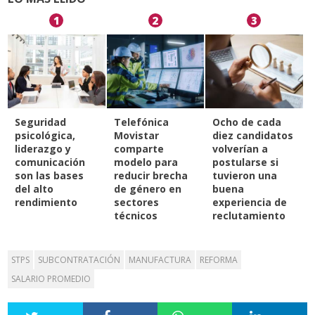
1
2
3
Seguridad
Telefónica
Ocho de cada
psicológica,
Movistar
diez candidatos
liderazgo y
comparte
volverían a
comunicación
modelo para
postularse si
son las bases
reducir brecha
tuvieron una
del alto
de género en
buena
rendimiento
sectores
experiencia de
técnicos
reclutamiento
STPS
SUBCONTRATACIÓN
MANUFACTURA
REFORMA
SALARIO PROMEDIO