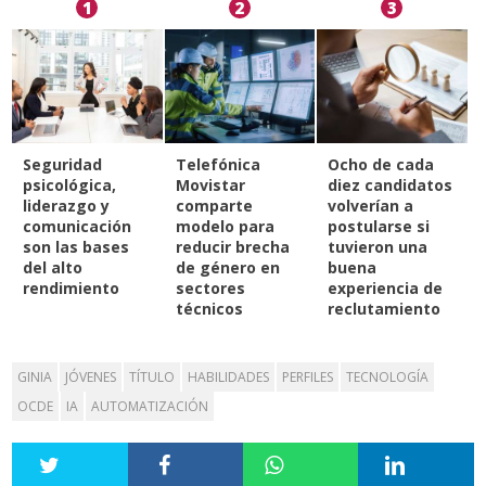
1
2
3
Seguridad
Telefónica
Ocho de cada
psicológica,
Movistar
diez candidatos
liderazgo y
comparte
volverían a
comunicación
modelo para
postularse si
son las bases
reducir brecha
tuvieron una
del alto
de género en
buena
rendimiento
sectores
experiencia de
técnicos
reclutamiento
GINIA
JÓVENES
TÍTULO
HABILIDADES
PERFILES
TECNOLOGÍA
OCDE
IA
AUTOMATIZACIÓN