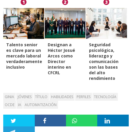
1
2
3
Talento senior
Designan a
Seguridad
es clave para un
Héctor Josué
psicológica,
mercado laboral
Arcos como
liderazgo y
verdaderamente
Director
comunicación
inclusivo
interino en
son las bases
CFCRL
del alto
rendimiento
GINIA
JÓVENES
TÍTULO
HABILIDADES
PERFILES
TECNOLOGÍA
OCDE
IA
AUTOMATIZACIÓN