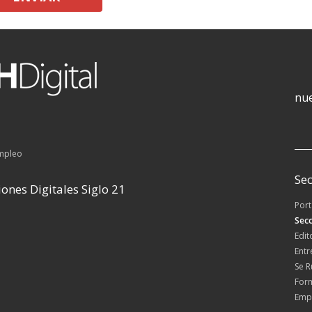
nue
empleo
Sec
ones Digitales Siglo 21
Por
Secc
Edit
Entr
Se 
For
Emp