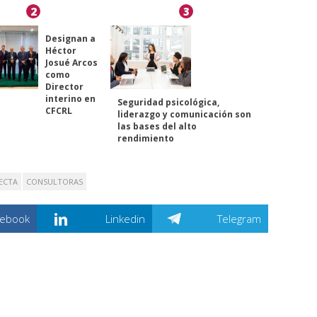
2
3
Designan a
Héctor
Josué Arcos
como
Director
interino en
Seguridad psicológica,
CFCRL
liderazgo y comunicación son
las bases del alto
rendimiento
ECTA
CONSULTORAS
cebook
Linkedin
Telegram