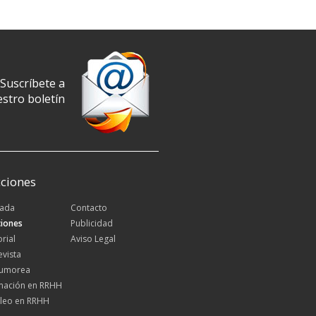
Suscríbete a
stro boletín
ciones
tada
Contacto
iones
Publicidad
orial
Aviso Legal
evista
Rumorea
mación en RRHH
leo en RRHH