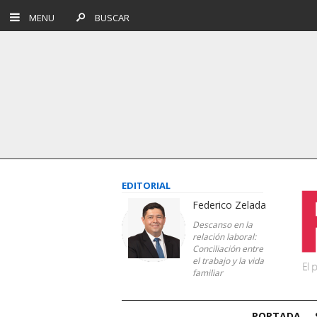
MENU
BUSCAR
EDITORIAL
Federico Zelada
Descanso en la
relación laboral:
Conciliación entre
el trabajo y la vida
familiar
PORTADA