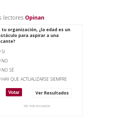
s lectores
Opinan
 tu organización, ¿la edad es un
stáculo para aspirar a una
acante?
SI
NO
NO SÉ
HAY QUE ACTUALIZARSE SIEMPRE
Ver Resultados
Ver más encuestas