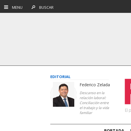
MENU
BUSCAR
EDITORIAL
Federico Zelada
Descanso en la
relación laboral:
Conciliación entre
el trabajo y la vida
familiar
PORTADA