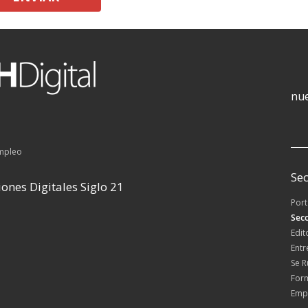
nue
empleo
Sec
ones Digitales Siglo 21
Por
Secc
Edit
Entr
Se 
For
Emp