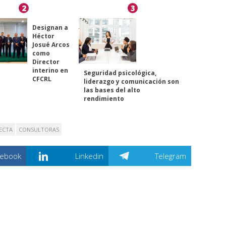
2
3
Designan a
Héctor
Josué Arcos
como
Director
interino en
Seguridad psicológica,
CFCRL
liderazgo y comunicación son
las bases del alto
rendimiento
ECTA
CONSULTORAS
cebook
Linkedin
Telegram