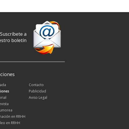
Suscríbete a
stro boletín
ciones
tada
Contacto
iones
Publicidad
orial
Aviso Legal
evista
Rumorea
mación en RRHH
leo en RRHH