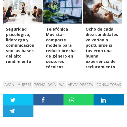
Seguridad
Telefónica
Ocho de cada
psicológica,
Movistar
diez candidatos
liderazgo y
comparte
volverían a
comunicación
modelo para
postularse si
son las bases
reducir brecha
tuvieron una
del alto
de género en
buena
rendimiento
sectores
experiencia de
técnicos
reclutamiento
AVON
MUJERES
TECNOLOGÍA
WA
VENTA DIRECTA
CONSULTORAS