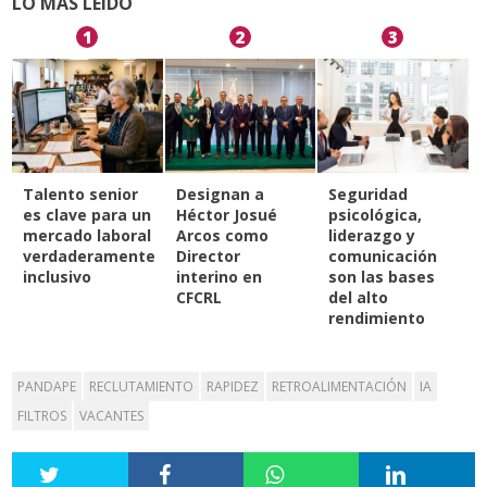
LO MÁS LEÍDO
1
2
3
Talento senior
Designan a
Seguridad
es clave para un
Héctor Josué
psicológica,
mercado laboral
Arcos como
liderazgo y
verdaderamente
Director
comunicación
inclusivo
interino en
son las bases
CFCRL
del alto
rendimiento
PANDAPE
RECLUTAMIENTO
RAPIDEZ
RETROALIMENTACIÓN
IA
FILTROS
VACANTES