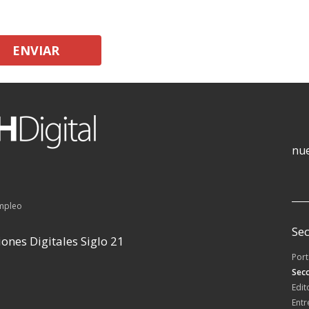
ENVIAR
nue
empleo
Sec
ones Digitales Siglo 21
Por
Secc
Edit
Entr