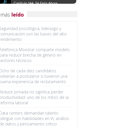
 más
leído
Seguridad psicológica, liderazgo y
comunicación son las bases del alto
rendimiento
Telefónica Movistar comparte modelo
para reducir brecha de género en
sectores técnicos
Ocho de cada diez candidatos
volverían a postularse si tuvieron una
buena experiencia de reclutamiento
Reducir jornada no significa perder
productividad: uno de los mitos de la
reforma laboral
Data centers demandan talento
bilingüe con habilidades en IA, análisis
de datos y pensamiento crítico