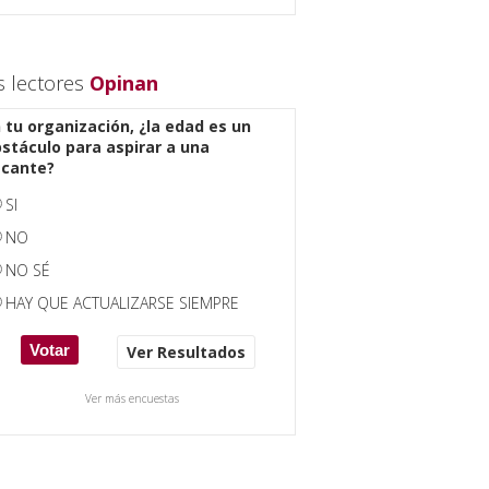
s lectores
Opinan
 tu organización, ¿la edad es un
stáculo para aspirar a una
acante?
SI
NO
NO SÉ
HAY QUE ACTUALIZARSE SIEMPRE
Ver Resultados
Ver más encuestas