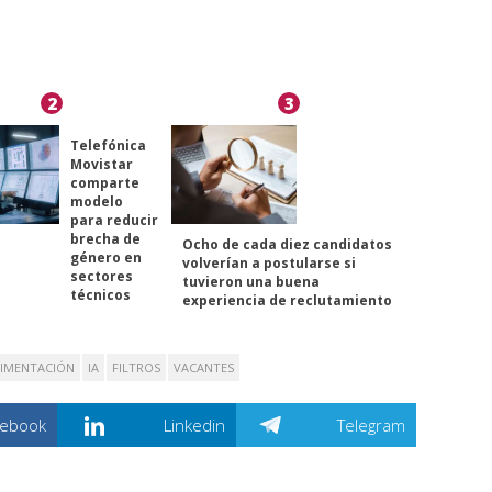
2
3
Telefónica
Movistar
comparte
modelo
para reducir
brecha de
Ocho de cada diez candidatos
género en
volverían a postularse si
sectores
tuvieron una buena
técnicos
experiencia de reclutamiento
IMENTACIÓN
IA
FILTROS
VACANTES
cebook
Linkedin
Telegram