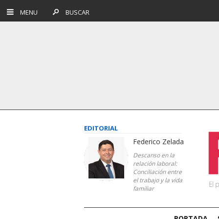
MENU
BUSCAR
EDITORIAL
Federico Zelada
Descanso en la
relación laboral:
Conciliación entre
el trabajo y la vida
familiar
PORTADA