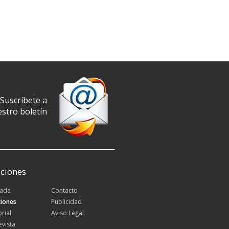
Suscríbete a
stro boletín
ciones
tada
Contacto
iones
Publicidad
orial
Aviso Legal
evista