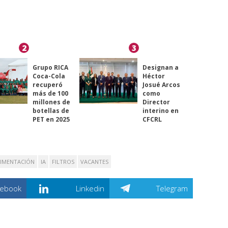
2
3
Grupo RICA
Designan a
Coca-Cola
Héctor
recuperó
Josué Arcos
más de 100
como
millones de
Director
botellas de
interino en
PET en 2025
CFCRL
IMENTACIÓN
IA
FILTROS
VACANTES
cebook
Linkedin
Telegram