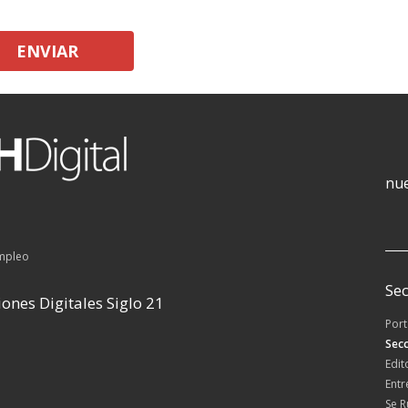
ENVIAR
nue
empleo
Sec
ones Digitales Siglo 21
Por
Secc
Edit
Entr
Se 