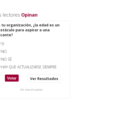
s lectores
Opinan
 tu organización, ¿la edad es un
stáculo para aspirar a una
acante?
SI
NO
NO SÉ
HAY QUE ACTUALIZARSE SIEMPRE
Ver Resultados
Ver más encuestas