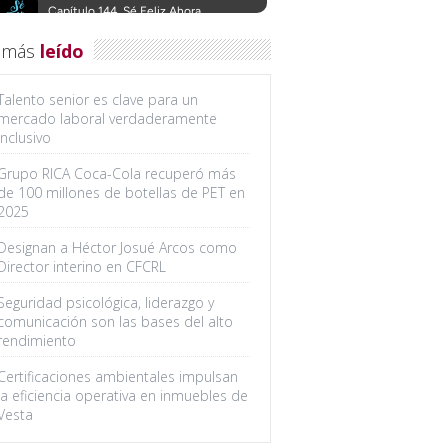
 más
leído
Talento senior es clave para un
mercado laboral verdaderamente
inclusivo
Grupo RICA Coca-Cola recuperó más
de 100 millones de botellas de PET en
2025
Designan a Héctor Josué Arcos como
Director interino en CFCRL
Seguridad psicológica, liderazgo y
comunicación son las bases del alto
rendimiento
Certificaciones ambientales impulsan
la eficiencia operativa en inmuebles de
Vesta