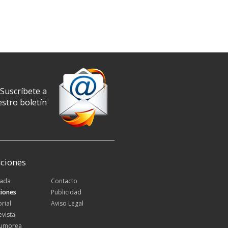
Suscríbete a
stro boletín
ciones
tada
Contacto
iones
Publicidad
orial
Aviso Legal
evista
Rumorea