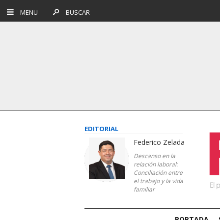
MENU
BUSCAR
EDITORIAL
Federico Zelada
Descanso en la
relación laboral:
Conciliación entre
el trabajo y la vida
familiar
PORTADA