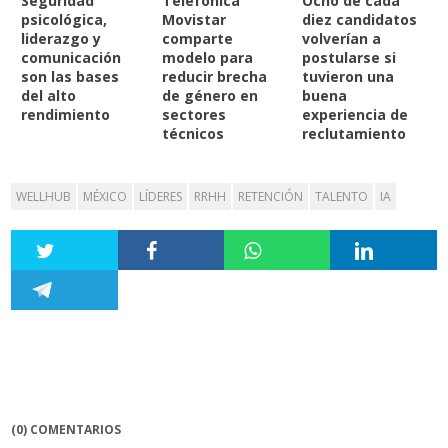
Seguridad
Telefónica
Ocho de cada
psicológica,
Movistar
diez candidatos
liderazgo y
comparte
volverían a
comunicación
modelo para
postularse si
son las bases
reducir brecha
tuvieron una
del alto
de género en
buena
rendimiento
sectores
experiencia de
técnicos
reclutamiento
WELLHUB
MÉXICO
LÍDERES
RRHH
RETENCIÓN
TALENTO
IA
(0) COMENTARIOS