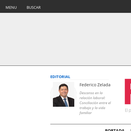
MENU
BUSCAR
EDITORIAL
Federico Zelada
Descanso en la
relación laboral:
Conciliación entre el
trabajo y la vida
familiar
PORTADA