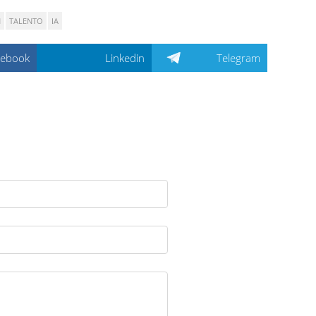
N
TALENTO
IA
cebook
Linkedin
Telegram