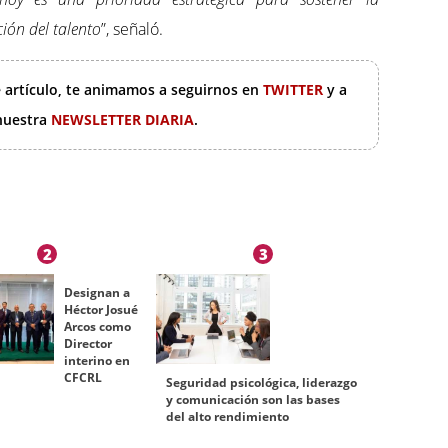
ión del talento
”, señaló.
e artículo, te animamos a seguirnos en
TWITTER
y a
 nuestra
NEWSLETTER DIARIA
.
2
3
Designan a
Héctor Josué
Arcos como
Director
interino en
CFCRL
Seguridad psicológica, liderazgo
y comunicación son las bases
del alto rendimiento