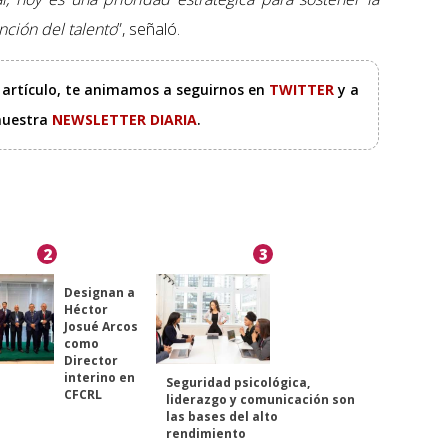
nción del talento
”, señaló.
e artículo, te animamos a seguirnos en
TWITTER
y a
 nuestra
NEWSLETTER DIARIA
.
2
3
Designan a
Héctor
Josué Arcos
como
Director
interino en
Seguridad psicológica,
CFCRL
liderazgo y comunicación son
las bases del alto
rendimiento