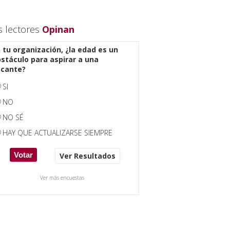
s lectores
Opinan
 tu organización, ¿la edad es un
stáculo para aspirar a una
acante?
SI
NO
NO SÉ
HAY QUE ACTUALIZARSE SIEMPRE
Ver Resultados
Ver más encuestas