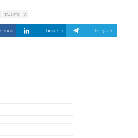
N
TALENTO
IA
cebook
Linkedin
Telegram