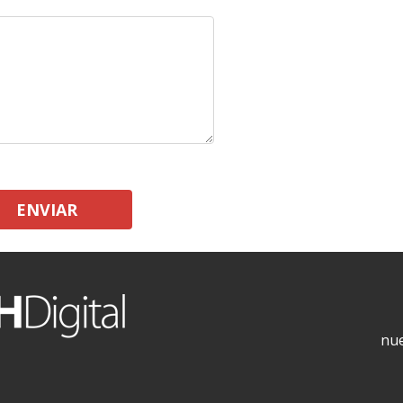
ENVIAR
nue