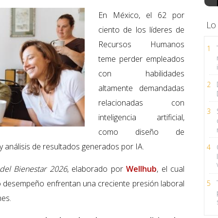
En México, el 62 por
Lo
ciento de los líderes de
Recursos Humanos
1
teme perder empleados
con habilidades
2
altamente demandadas
relacionadas con
3
inteligencia artificial,
como diseño de
 análisis de resultados generados por IA.
4
 del Bienestar 2026
, elaborado por
Wellhub
, el cual
o desempeño enfrentan una creciente presión laboral
5
nes.