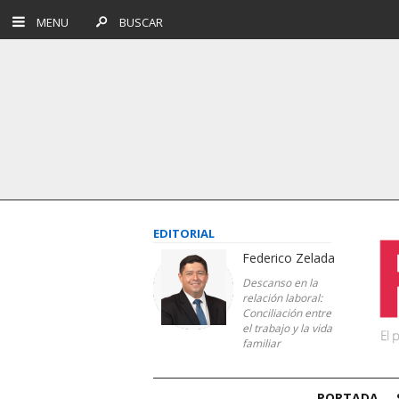
MENU
BUSCAR
EDITORIAL
Federico Zelada
Descanso en la
relación laboral:
Conciliación entre
el trabajo y la vida
familiar
PORTADA