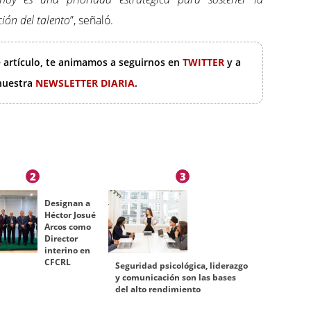
ión del talento
”, señaló.
e artículo, te animamos a seguirnos en
TWITTER
y a
 nuestra
NEWSLETTER DIARIA
.
2
3
Designan a
Héctor Josué
Arcos como
Director
interino en
CFCRL
Seguridad psicológica, liderazgo
y comunicación son las bases
del alto rendimiento