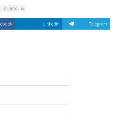
N
TALENTO
IA
cebook
Linkedin
Telegram