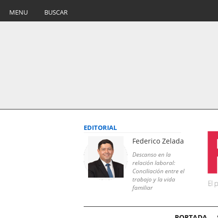
MENU
BUSCAR
EDITORIAL
Federico Zelada
Descanso en la
relación laboral:
Conciliación entre el
trabajo y la vida
familiar
PORTADA