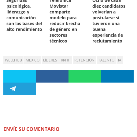
Seguridad
Telefónica
Ocho de cada
psicológica,
Movistar
diez candidatos
liderazgo y
comparte
volverían a
comunicación
modelo para
postularse si
son las bases del
reducir brecha
tuvieron una
alto rendimiento
de género en
buena
sectores
experiencia de
técnicos
reclutamiento
WELLHUB
MÉXICO
LÍDERES
RRHH
RETENCIÓN
TALENTO
IA
ENVÍE SU COMENTARIO