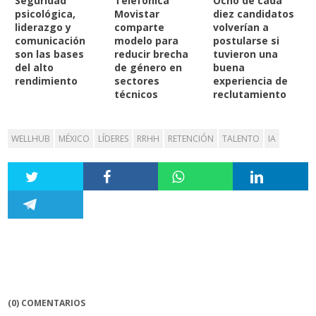
Seguridad
Telefónica
Ocho de cada
psicológica,
Movistar
diez candidatos
liderazgo y
comparte
volverían a
comunicación
modelo para
postularse si
son las bases
reducir brecha
tuvieron una
del alto
de género en
buena
rendimiento
sectores
experiencia de
técnicos
reclutamiento
WELLHUB
MÉXICO
LÍDERES
RRHH
RETENCIÓN
TALENTO
IA
(0) COMENTARIOS