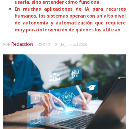
usarla, sino entender cómo funciona.
En muchas aplicaciones de IA para recursos
humanos, los sistemas operan con un alto nivel
de autonomía y automatización que requiere
muy poca intervención de quienes los utilizan.
Redaccion
POR
,
07:31 - 01 de Junio del 2026