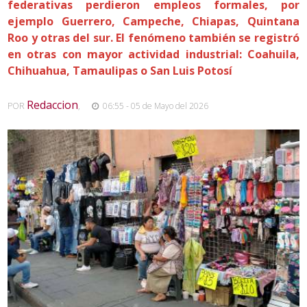
federativas perdieron empleos formales, por
ejemplo Guerrero, Campeche, Chiapas, Quintana
Roo y otras del sur. El fenómeno también se registró
en otras con mayor actividad industrial: Coahuila,
Chihuahua, Tamaulipas o San Luis Potosí
Redaccion
POR
,
06:55 - 05 de Mayo del 2026