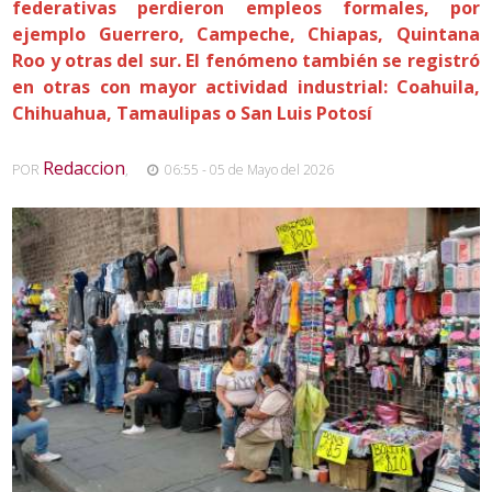
federativas perdieron empleos formales, por
ejemplo Guerrero, Campeche, Chiapas, Quintana
Roo y otras del sur. El fenómeno también se registró
en otras con mayor actividad industrial: Coahuila,
Chihuahua, Tamaulipas o San Luis Potosí
Redaccion
POR
,
06:55 - 05 de Mayo del 2026