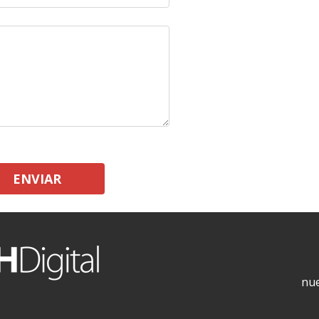
ENVIAR
nue