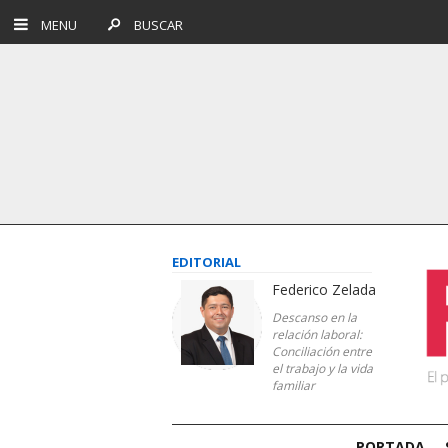
MENU
BUSCAR
EDITORIAL
Federico Zelada
Descanso en la
relación laboral:
Conciliación entre
el trabajo y la vida
familiar
PORTADA