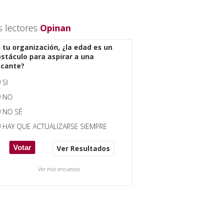
s lectores
Opinan
 tu organización, ¿la edad es un
stáculo para aspirar a una
acante?
SI
NO
NO SÉ
HAY QUE ACTUALIZARSE SIEMPRE
Ver Resultados
Ver más encuestas