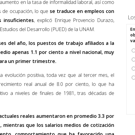
aumento en la tasa de informalidad laboral, así como
as de ocupación, lo que
se traduce en empleos con
Lo
 insuficientes
, explicó Enrique Provencio Durazo,
e Estudios del Desarrollo (PUED) de la UNAM.
En
ob
v
es del año, los puestos de trabajo afiliados a la
edio apenas 1.1 por ciento a nivel nacional, muy
para un primer trimestre.
a evolución positiva, toda vez que al tercer mes, el
recimiento real anual de 8.0 por ciento, lo que ha
tivo a niveles de finales de 1981, tras décadas de
ntractuales reales aumentaron en promedio 3.3 por
, mientras que los salarios medios de cotización
ciento, comportamiento que ha favorecido una