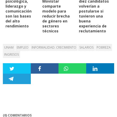
psicológica,
Movistar
diez candidatos
liderazgo y
comparte
volverían a
comunicación
modelo para
postularse si
son las bases
reducir brecha
tuvieron una
del alto
de género en
buena
rendimiento
sectores
experiencia de
técnicos
reclutamiento
UNAM
EMPLEO
INFORMALIDAD. CRECIMIENTO
SALARIOS
POBREZA
INGRESOS
(0) COMENTARIOS