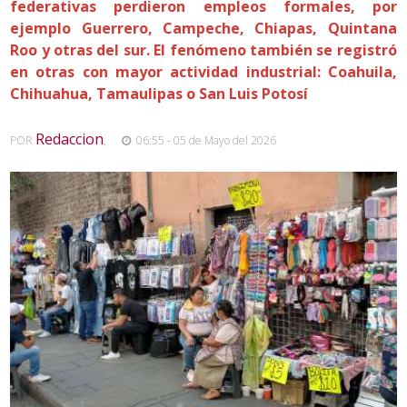
federativas perdieron empleos formales, por
ejemplo Guerrero, Campeche, Chiapas, Quintana
Roo y otras del sur. El fenómeno también se registró
en otras con mayor actividad industrial: Coahuila,
Chihuahua, Tamaulipas o San Luis Potosí
Redaccion
POR
,
06:55 - 05 de Mayo del 2026