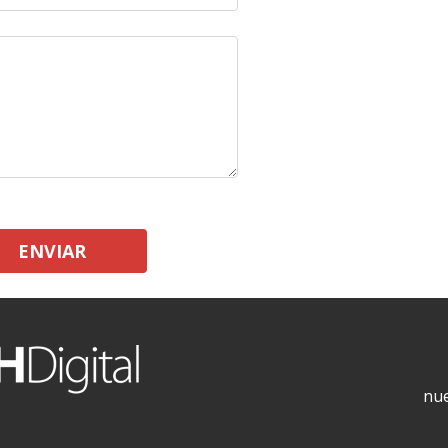
ENVIAR
nue