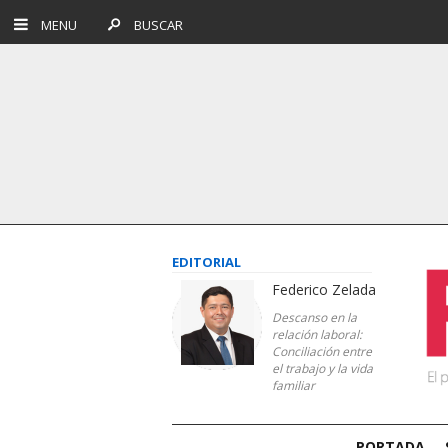
MENU
BUSCAR
EDITORIAL
Federico Zelada
Descanso en la
relación laboral:
Conciliación entre
el trabajo y la vida
familiar
PORTADA