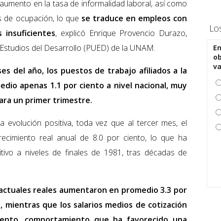
aumento en la tasa de informalidad laboral, así como
as de ocupación, lo que
se traduce en empleos con
Lo
 insuficientes
, explicó Enrique Provencio Durazo,
e Estudios del Desarrollo (PUED) de la UNAM.
En
ob
v
es del año, los puestos de trabajo afiliados a la
edio apenas 1.1 por ciento a nivel nacional, muy
para un primer trimestre.
a evolución positiva, toda vez que al tercer mes, el
recimiento real anual de 8.0 por ciento, lo que ha
tivo a niveles de finales de 1981, tras décadas de
ntractuales reales aumentaron en promedio 3.3 por
, mientras que los salarios medios de cotización
ciento, comportamiento que ha favorecido una