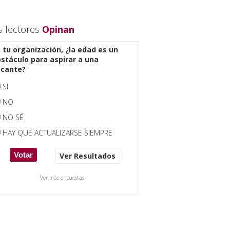
s lectores
Opinan
 tu organización, ¿la edad es un
stáculo para aspirar a una
acante?
SI
NO
NO SÉ
HAY QUE ACTUALIZARSE SIEMPRE
Ver Resultados
Ver más encuestas