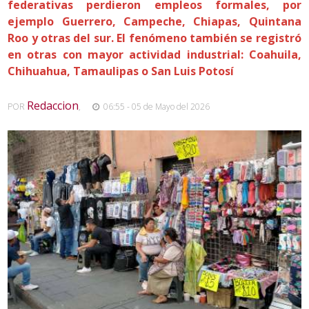
federativas perdieron empleos formales, por
ejemplo Guerrero, Campeche, Chiapas, Quintana
Roo y otras del sur. El fenómeno también se registró
en otras con mayor actividad industrial: Coahuila,
Chihuahua, Tamaulipas o San Luis Potosí
Redaccion
POR
,
06:55 - 05 de Mayo del 2026