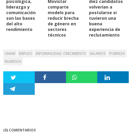
psicológica,
Movistar
diez candidatos
liderazgo y
comparte
volverían a
comunicación
modelo para
postularse si
son las bases
reducir brecha
tuvieron una
del alto
de género en
buena
rendimiento
sectores
experiencia de
técnicos
reclutamiento
UNAM
EMPLEO
INFORMALIDAD. CRECIMIENTO
SALARIOS
POBREZA
INGRESOS
(0) COMENTARIOS