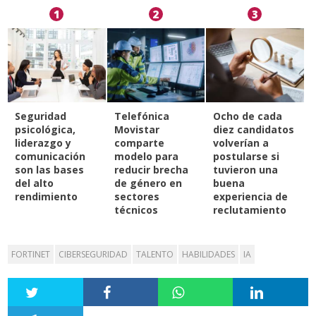
1
2
3
Seguridad
Telefónica
Ocho de cada
psicológica,
Movistar
diez candidatos
liderazgo y
comparte
volverían a
comunicación
modelo para
postularse si
son las bases
reducir brecha
tuvieron una
del alto
de género en
buena
rendimiento
sectores
experiencia de
técnicos
reclutamiento
FORTINET
CIBERSEGURIDAD
TALENTO
HABILIDADES
IA