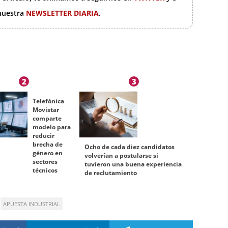
 nuestra
NEWSLETTER DIARIA
.
2
3
Telefónica
Movistar
comparte
modelo para
reducir
brecha de
Ocho de cada diez candidatos
género en
volverían a postularse si
sectores
tuvieron una buena experiencia
técnicos
de reclutamiento
APUESTA INDUSTRIAL