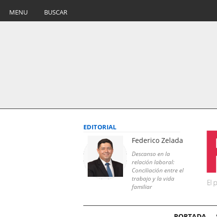
MENU
BUSCAR
EDITORIAL
Federico Zelada
Descanso en la
relación laboral:
Conciliación entre el
trabajo y la vida
familiar
PORTADA