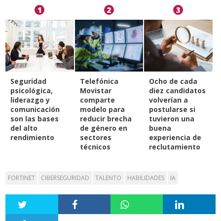
1
2
3
Seguridad
Telefónica
Ocho de cada
psicológica,
Movistar
diez candidatos
liderazgo y
comparte
volverían a
comunicación
modelo para
postularse si
son las bases
reducir brecha
tuvieron una
del alto
de género en
buena
rendimiento
sectores
experiencia de
técnicos
reclutamiento
FORTINET
CIBERSEGURIDAD
TALENTO
HABILIDADES
IA