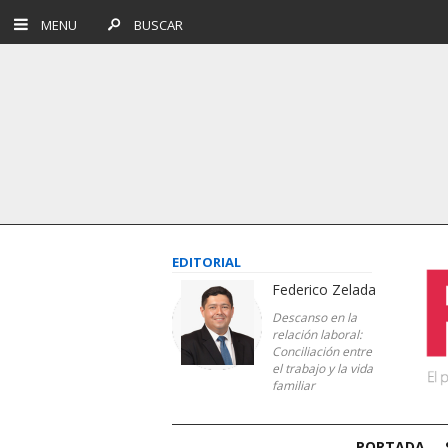
MENU
BUSCAR
EDITORIAL
Federico Zelada
Descanso en la
relación laboral:
Conciliación entre
el trabajo y la vida
familiar
PORTADA