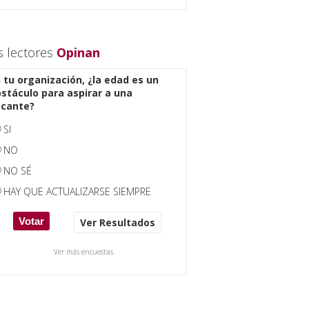
s lectores
Opinan
 tu organización, ¿la edad es un
stáculo para aspirar a una
acante?
SI
NO
NO SÉ
HAY QUE ACTUALIZARSE SIEMPRE
Ver Resultados
Ver más encuestas