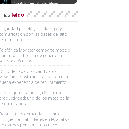
 más
leído
Seguridad psicológica, liderazgo y
comunicación son las bases del alto
rendimiento
Telefónica Movistar comparte modelo
para reducir brecha de género en
sectores técnicos
Ocho de cada diez candidatos
volverían a postularse si tuvieron una
buena experiencia de reclutamiento
Reducir jornada no significa perder
productividad: uno de los mitos de la
reforma laboral
Data centers demandan talento
bilingüe con habilidades en IA, análisis
de datos y pensamiento crítico