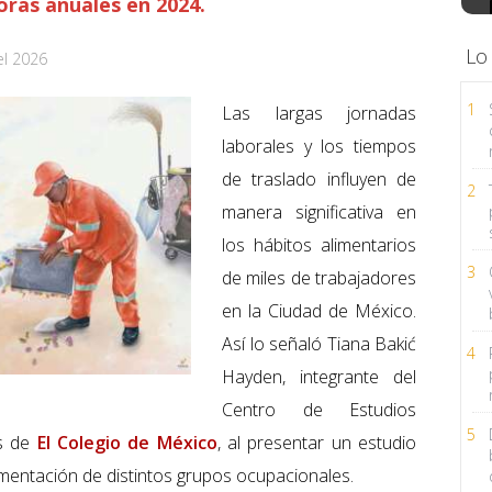
oras anuales en 2024.
Lo
el 2026
1
Las largas jornadas
laborales y los tiempos
de traslado influyen de
2
manera significativa en
los hábitos alimentarios
3
de miles de trabajadores
en la Ciudad de México.
Así lo señaló Tiana Bakić
4
Hayden, integrante del
Centro de Estudios
5
es de
El Colegio de México
, al presentar un estudio
limentación de distintos grupos ocupacionales.