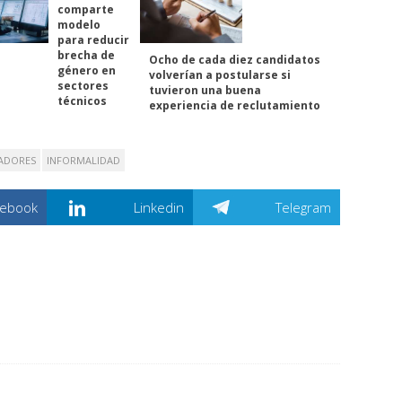
comparte
modelo
para reducir
brecha de
Ocho de cada diez candidatos
género en
volverían a postularse si
sectores
tuvieron una buena
técnicos
experiencia de reclutamiento
ADORES
INFORMALIDAD
cebook
Linkedin
Telegram