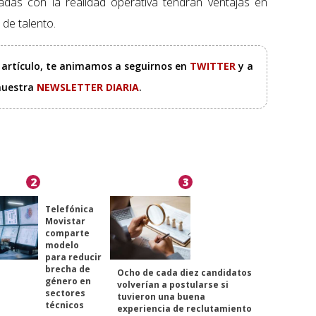
eadas con la realidad operativa tendrán ventajas en
 de talento.
e artículo, te animamos a seguirnos en
TWITTER
y a
 nuestra
NEWSLETTER DIARIA
.
2
3
Telefónica
Movistar
comparte
modelo
para reducir
brecha de
Ocho de cada diez candidatos
género en
volverían a postularse si
sectores
tuvieron una buena
técnicos
experiencia de reclutamiento