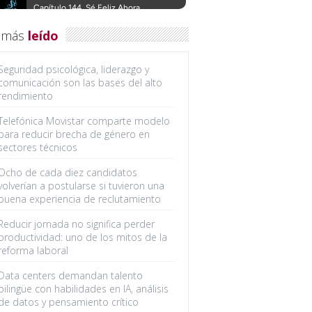
 más
leído
Seguridad psicológica, liderazgo y
comunicación son las bases del alto
rendimiento
Telefónica Movistar comparte modelo
para reducir brecha de género en
sectores técnicos
Ocho de cada diez candidatos
volverían a postularse si tuvieron una
buena experiencia de reclutamiento
Reducir jornada no significa perder
productividad: uno de los mitos de la
reforma laboral
Data centers demandan talento
bilingüe con habilidades en IA, análisis
de datos y pensamiento crítico