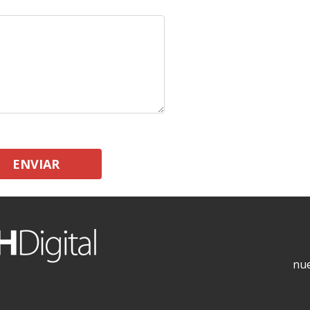
ENVIAR
nue