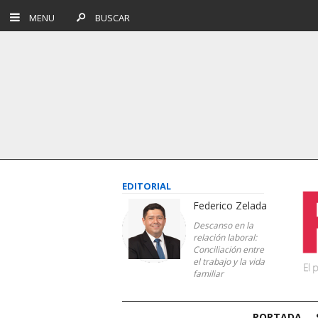
MENU
BUSCAR
EDITORIAL
Federico Zelada
Descanso en la
relación laboral:
Conciliación entre
el trabajo y la vida
familiar
PORTADA