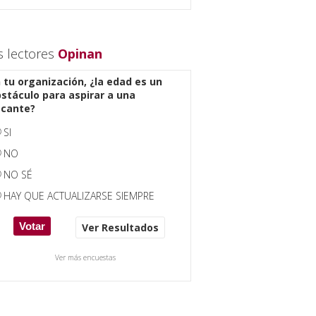
s lectores
Opinan
 tu organización, ¿la edad es un
stáculo para aspirar a una
acante?
SI
NO
NO SÉ
HAY QUE ACTUALIZARSE SIEMPRE
Ver Resultados
Ver más encuestas