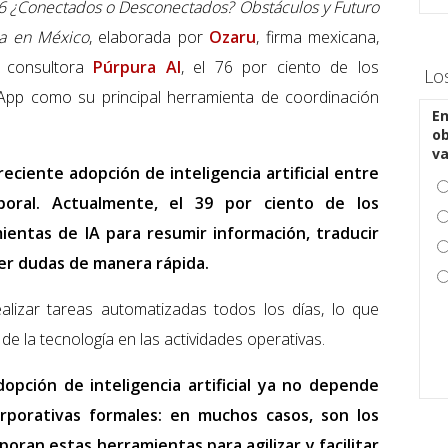
 ¿Conectados o Desconectados? Obstáculos y Futuro
ea en México
, elaborada por
Ozaru
, firma mexicana,
a consultora
Púrpura AI
, el 76 por ciento de los
Lo
sApp como su principal herramienta de coordinación
En
ob
v
eciente adopción de inteligencia artificial entre
oral. Actualmente, el 39 por ciento de los
ientas de IA para resumir información, traducir
er dudas de manera rápida.
alizar tareas automatizadas todos los días, lo que
de la tecnología en las actividades operativas.
opción de inteligencia artificial ya no depende
rporativas formales: en muchos casos, son los
oran estas herramientas para agilizar y facilitar