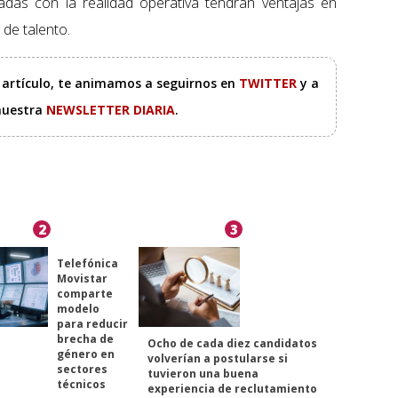
eadas con la realidad operativa tendrán ventajas en
 de talento.
e artículo, te animamos a seguirnos en
TWITTER
y a
 nuestra
NEWSLETTER DIARIA
.
2
3
Telefónica
Movistar
comparte
modelo
para reducir
brecha de
Ocho de cada diez candidatos
género en
volverían a postularse si
sectores
tuvieron una buena
técnicos
experiencia de reclutamiento