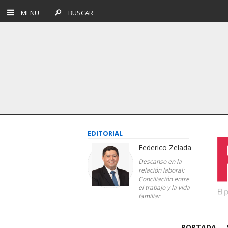
MENU
BUSCAR
EDITORIAL
Federico Zelada
Descanso en la
relación laboral:
Conciliación entre
el trabajo y la vida
familiar
PORTADA