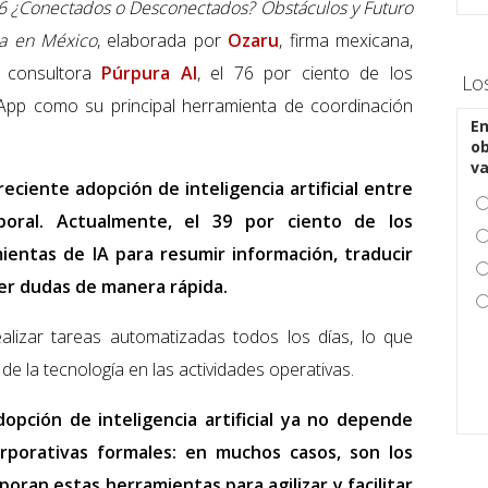
 ¿Conectados o Desconectados? Obstáculos y Futuro
ea en México
, elaborada por
Ozaru
, firma mexicana,
a consultora
Púrpura AI
, el 76 por ciento de los
Lo
sApp como su principal herramienta de coordinación
En
ob
v
eciente adopción de inteligencia artificial entre
oral. Actualmente, el 39 por ciento de los
ientas de IA para resumir información, traducir
er dudas de manera rápida.
alizar tareas automatizadas todos los días, lo que
de la tecnología en las actividades operativas.
opción de inteligencia artificial ya no depende
rporativas formales: en muchos casos, son los
oran estas herramientas para agilizar y facilitar