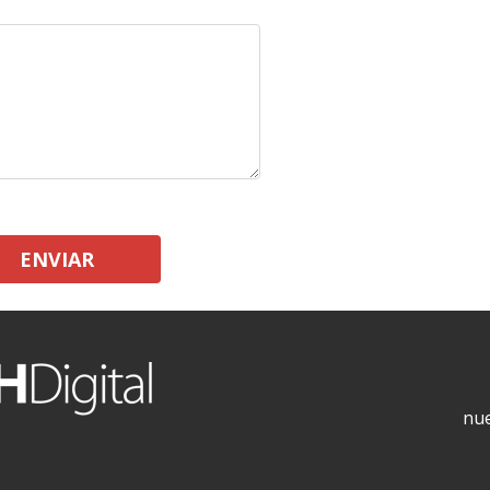
ENVIAR
nue