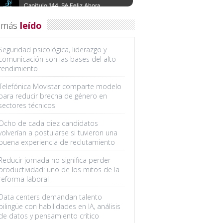
 más
leído
Seguridad psicológica, liderazgo y
comunicación son las bases del alto
rendimiento
Telefónica Movistar comparte modelo
para reducir brecha de género en
sectores técnicos
Ocho de cada diez candidatos
volverían a postularse si tuvieron una
buena experiencia de reclutamiento
Reducir jornada no significa perder
productividad: uno de los mitos de la
reforma laboral
Data centers demandan talento
bilingüe con habilidades en IA, análisis
de datos y pensamiento crítico