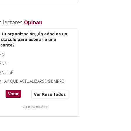
s lectores
Opinan
 tu organización, ¿la edad es un
stáculo para aspirar a una
acante?
SI
NO
NO SÉ
HAY QUE ACTUALIZARSE SIEMPRE
Ver Resultados
Ver más encuestas