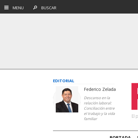
MENU
BUSCAR
EDITORIAL
Federico Zelada
Descanso en la
relación laboral:
Conciliación entre
el trabajo y la vida
familiar
PORTADA