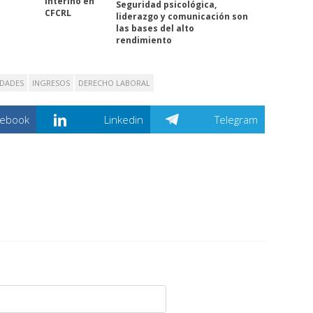
interino en
Seguridad psicológica,
CFCRL
liderazgo y comunicación son
las bases del alto
rendimiento
IDADES
INGRESOS
DERECHO LABORAL
cebook
Linkedin
Telegram