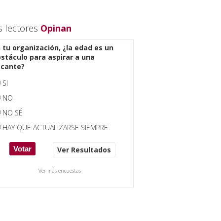
s lectores
Opinan
 tu organización, ¿la edad es un
stáculo para aspirar a una
acante?
SI
NO
NO SÉ
HAY QUE ACTUALIZARSE SIEMPRE
Ver Resultados
Ver más encuestas