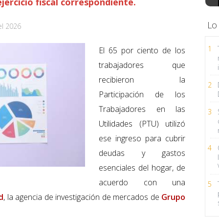
jercicio fiscal correspondiente.
Lo
el 2026
1
El 65 por ciento de los
trabajadores que
recibieron la
2
Participación de los
Trabajadores en las
3
Utilidades (PTU) utilizó
ese ingreso para cubrir
4
deudas y gastos
esenciales del hogar, de
acuerdo con una
5
d
, la agencia de investigación de mercados de
Grupo