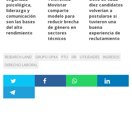
psicológica,
Movistar
diez candidatos
liderazgo y
comparte
volverían a
comunicación
modelo para
postularse si
son las bases
reducir brecha
tuvieron una
del alto
de género en
buena
rendimiento
sectores
experiencia de
técnicos
reclutamiento
RESEARCH LAND
GRUPO UPAX
PTU
ISR
UTILIDADES
INGRESOS
DERECHO LABORAL