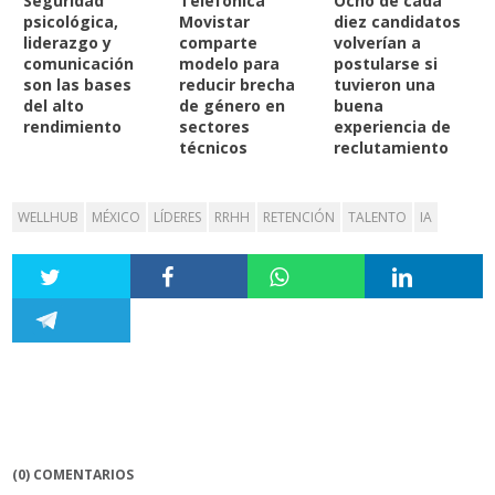
Seguridad
Telefónica
Ocho de cada
psicológica,
Movistar
diez candidatos
liderazgo y
comparte
volverían a
comunicación
modelo para
postularse si
son las bases
reducir brecha
tuvieron una
del alto
de género en
buena
rendimiento
sectores
experiencia de
técnicos
reclutamiento
WELLHUB
MÉXICO
LÍDERES
RRHH
RETENCIÓN
TALENTO
IA
(0) COMENTARIOS