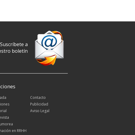
Suscríbete a
stro boletín
ciones
tada
Contacto
iones
Publicidad
orial
Aviso Legal
evista
Rumorea
mación en RRHH