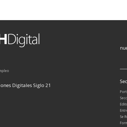
nue
empleo
Sec
ones Digitales Siglo 21
Por
Secc
Edit
Entr
Se 
For