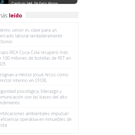
más
leído
lento senior es clave para un
ercado laboral verdaderamente
clusivo
rupo RICA Coca-Cola recuperó más
e 100 millones de botellas de PET en
025
esignan a Héctor Josué Arcos como
rector interino en CFCRL
guridad psicológica, liderazgo y
omunicación son las bases del alto
endimiento
ertificaciones ambientales impulsan
 eficiencia operativa en inmuebles de
esta