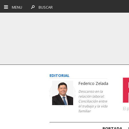
MENU
BUSCAR
EDITORIAL
Federico Zelada
Descanso en la
relación laboral:
Conciliación entre
el trabajo y la vida
familiar
PORTADA