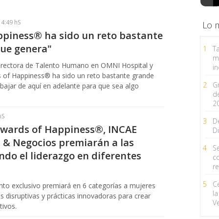
14:49 hS
Lo 
ppiness® ha sido un reto bastante
ue genera"
1
Ta
m
 Directora de Talento Humano en OMNI Hospital y
in
 of Happiness® ha sido un reto bastante grande
2
G
bajar de aquí en adelante para que sea algo
d
2
hS
3
D
Awards of Happiness®, INCAE
Di
a & Negocios premiarán a las
4
Se
ndo el liderazgo en diferentes
c
r
5
C
nto exclusivo premiará en 6 categorías a mujeres
la
 disruptivas y prácticas innovadoras para crear
V
ctivos.