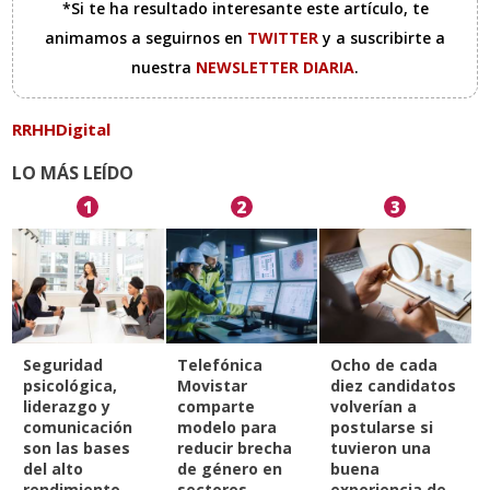
*Si te ha resultado interesante este artículo, te
animamos a seguirnos en
TWITTER
y a suscribirte a
nuestra
NEWSLETTER DIARIA
.
RRHHDigital
LO MÁS LEÍDO
1
2
3
Seguridad
Telefónica
Ocho de cada
psicológica,
Movistar
diez candidatos
liderazgo y
comparte
volverían a
comunicación
modelo para
postularse si
son las bases
reducir brecha
tuvieron una
del alto
de género en
buena
rendimiento
sectores
experiencia de