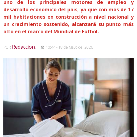
uno de los principales motores de empleo y
desarrollo económico del país, ya que con más de 17
mil habitaciones en construcción a nivel nacional y
un crecimiento sostenido, alcanzará su punto más
alto en el marco del Mundial de Fútbol.
Redaccion
POR
,
10:44 - 18 de Mayo del 2026