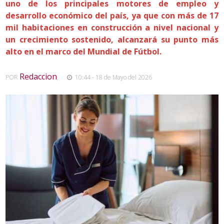
uno de los principales motores de empleo y
desarrollo económico del país, ya que con más de 17
mil habitaciones en construcción a nivel nacional y
un crecimiento sostenido, alcanzará su punto más
alto en el marco del Mundial de Fútbol.
Redaccion
POR
,
10:44 - 18 de Mayo del 2026