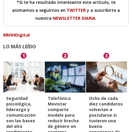
*Si te ha resultado interesante este artículo, te
animamos a seguirnos en
TWITTER
y a suscribirte a
nuestra
NEWSLETTER DIARIA
.
RRHHDigital
LO MÁS LEÍDO
1
2
3
Seguridad
Telefónica
Ocho de cada
psicológica,
Movistar
diez candidatos
liderazgo y
comparte
volverían a
comunicación
modelo para
postularse si
son las bases
reducir brecha
tuvieron una
del alto
de género en
buena
rendimiento
sectores
experiencia de