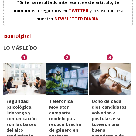
*Si te ha resultado interesante este artículo, te
animamos a seguirnos en
TWITTER
y a suscribirte a
nuestra
NEWSLETTER DIARIA
.
RRHHDigital
LO MÁS LEÍDO
1
2
3
Seguridad
Telefónica
Ocho de cada
psicológica,
Movistar
diez candidatos
liderazgo y
comparte
volverían a
comunicación
modelo para
postularse si
son las bases
reducir brecha
tuvieron una
del alto
de género en
buena
rendimiento
sectores
experiencia de