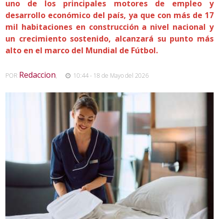
uno de los principales motores de empleo y
desarrollo económico del país, ya que con más de 17
mil habitaciones en construcción a nivel nacional y
un crecimiento sostenido, alcanzará su punto más
alto en el marco del Mundial de Fútbol.
Redaccion
POR
,
10:44 - 18 de Mayo del 2026