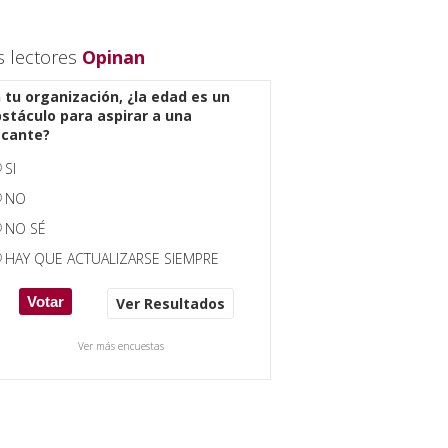
s lectores
Opinan
 tu organización, ¿la edad es un
stáculo para aspirar a una
acante?
SI
NO
NO SÉ
HAY QUE ACTUALIZARSE SIEMPRE
Ver Resultados
Ver más encuestas