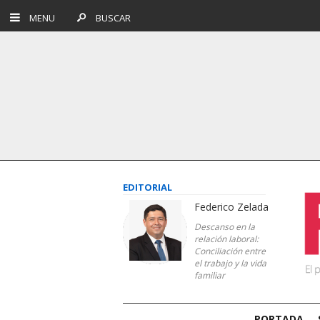
MENU
BUSCAR
EDITORIAL
Federico Zelada
Descanso en la
relación laboral:
Conciliación entre
el trabajo y la vida
familiar
PORTADA