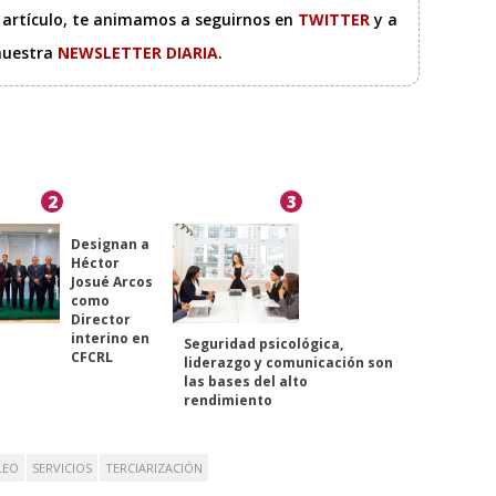
e artículo, te animamos a seguirnos en
TWITTER
y a
 nuestra
NEWSLETTER DIARIA
.
2
3
Designan a
Héctor
Josué Arcos
como
Director
interino en
Seguridad psicológica,
CFCRL
liderazgo y comunicación son
las bases del alto
rendimiento
LEO
SERVICIOS
TERCIARIZACIÓN