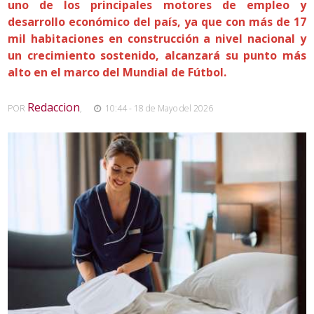
uno de los principales motores de empleo y
desarrollo económico del país, ya que con más de 17
mil habitaciones en construcción a nivel nacional y
un crecimiento sostenido, alcanzará su punto más
alto en el marco del Mundial de Fútbol.
Redaccion
POR
,
10:44 - 18 de Mayo del 2026