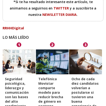
*Si te ha resultado interesante este artículo, te
animamos a seguirnos en
TWITTER
y a suscribirte a
nuestra
NEWSLETTER DIARIA
.
RRHHDigital
LO MÁS LEÍDO
1
2
3
Seguridad
Telefónica
Ocho de cada
psicológica,
Movistar
diez candidatos
liderazgo y
comparte
volverían a
comunicación
modelo para
postularse si
son las bases
reducir brecha
tuvieron una
del alto
de género en
buena
rendimiento
sectores
experiencia de