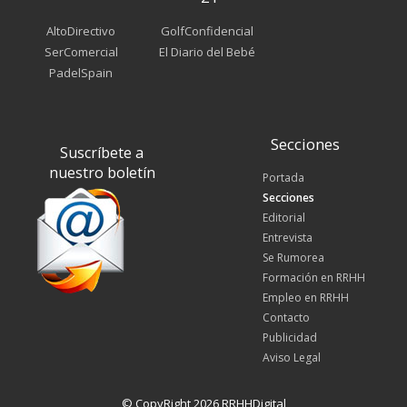
AltoDirectivo
GolfConfidencial
SerComercial
El Diario del Bebé
PadelSpain
Secciones
Suscríbete a
nuestro boletín
Portada
Secciones
Editorial
Entrevista
Se Rumorea
Formación en RRHH
Empleo en RRHH
Contacto
Publicidad
Aviso Legal
© CopyRight 2026 RRHHDigital