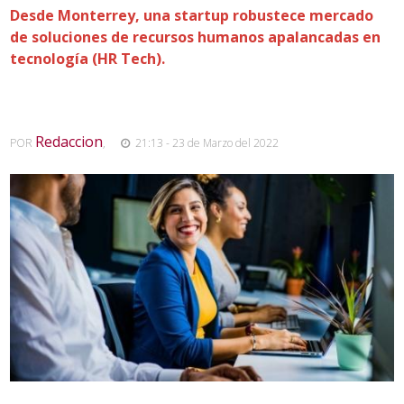
Desde Monterrey, una startup robustece mercado
de soluciones de recursos humanos apalancadas en
tecnología (HR Tech).
Redaccion
POR
,
21:13 - 23 de Marzo del 2022