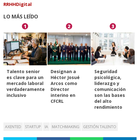
RRHHDigital
LO MÁS LEÍDO
1
2
3
Talento senior
Designan a
Seguridad
es clave para un
Héctor Josué
psicológica,
mercado laboral
Arcos como
liderazgo y
verdaderamente
Director
comunicación
inclusivo
interino en
son las bases
CFCRL
del alto
rendimiento
AXENTED
STARTUP
IA
MATCHMAKING
GESTIÓN TALENTO