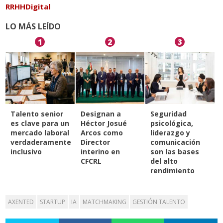
RRHHDigital
LO MÁS LEÍDO
1
2
3
Talento senior
Designan a
Seguridad
es clave para un
Héctor Josué
psicológica,
mercado laboral
Arcos como
liderazgo y
verdaderamente
Director
comunicación
inclusivo
interino en
son las bases
CFCRL
del alto
rendimiento
AXENTED
STARTUP
IA
MATCHMAKING
GESTIÓN TALENTO