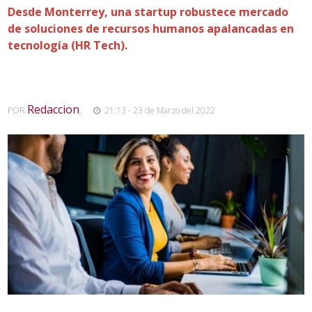
Desde Monterrey, una startup robustece mercado
de soluciones de recursos humanos apalancadas en
tecnología (HR Tech).
Redaccion
POR
,
21:13 - 23 de Marzo del 2022