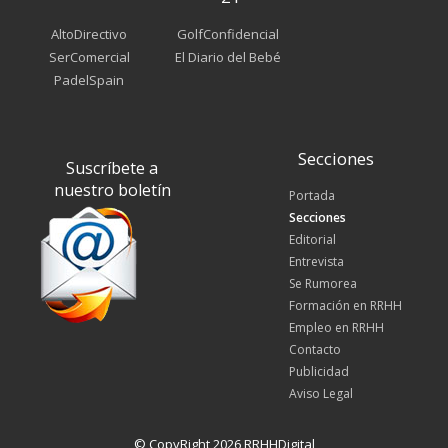
AltoDirectivo
GolfConfidencial
SerComercial
El Diario del Bebé
PadelSpain
Secciones
Suscríbete a
nuestro boletín
Portada
Secciones
Editorial
Entrevista
Se Rumorea
Formación en RRHH
Empleo en RRHH
Contacto
Publicidad
Aviso Legal
© CopyRight 2026 RRHHDigital