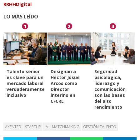
RRHHDigital
LO MÁS LEÍDO
1
2
3
Talento senior
Designan a
Seguridad
es clave para un
Héctor Josué
psicológica,
mercado laboral
Arcos como
liderazgo y
verdaderamente
Director
comunicación
inclusivo
interino en
son las bases
CFCRL
del alto
rendimiento
AXENTED
STARTUP
IA
MATCHMAKING
GESTIÓN TALENTO