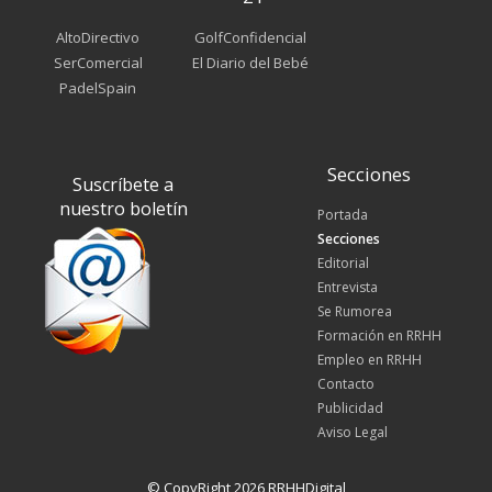
AltoDirectivo
GolfConfidencial
SerComercial
El Diario del Bebé
PadelSpain
Secciones
Suscríbete a
nuestro boletín
Portada
Secciones
Editorial
Entrevista
Se Rumorea
Formación en RRHH
Empleo en RRHH
Contacto
Publicidad
Aviso Legal
© CopyRight 2026 RRHHDigital