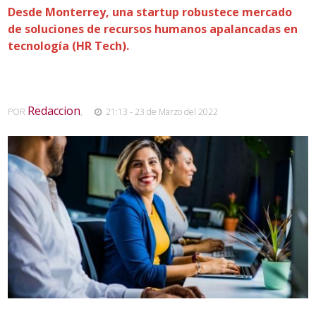
Desde Monterrey, una startup robustece mercado
de soluciones de recursos humanos apalancadas en
tecnología (HR Tech).
Redaccion
POR
,
21:13 - 23 de Marzo del 2022