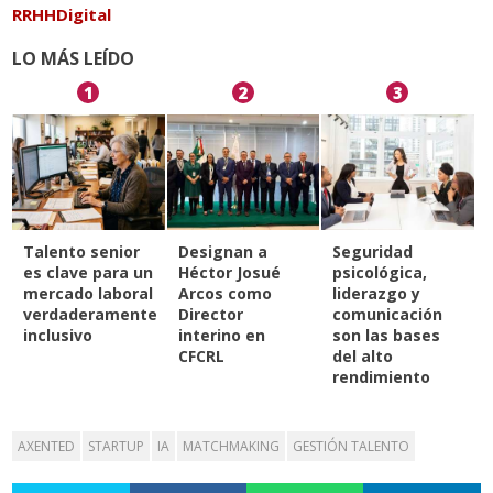
RRHHDigital
LO MÁS LEÍDO
1
2
3
Talento senior
Designan a
Seguridad
es clave para un
Héctor Josué
psicológica,
mercado laboral
Arcos como
liderazgo y
verdaderamente
Director
comunicación
inclusivo
interino en
son las bases
CFCRL
del alto
rendimiento
AXENTED
STARTUP
IA
MATCHMAKING
GESTIÓN TALENTO