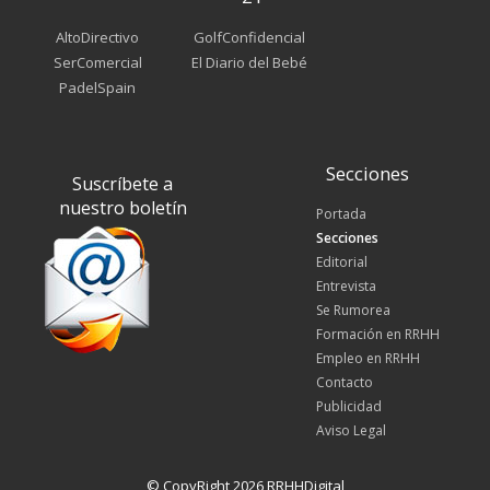
AltoDirectivo
GolfConfidencial
SerComercial
El Diario del Bebé
PadelSpain
Secciones
Suscríbete a
nuestro boletín
Portada
Secciones
Editorial
Entrevista
Se Rumorea
Formación en RRHH
Empleo en RRHH
Contacto
Publicidad
Aviso Legal
© CopyRight 2026 RRHHDigital