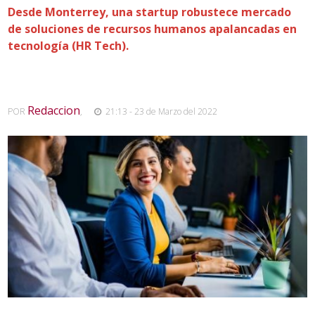
Desde Monterrey, una startup robustece mercado
de soluciones de recursos humanos apalancadas en
tecnología (HR Tech).
Redaccion
POR
,
21:13 - 23 de Marzo del 2022