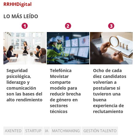
RRHHDigital
LO MÁS LEÍDO
1
2
3
Seguridad
Telefónica
Ocho de cada
psicológica,
Movistar
diez candidatos
liderazgo y
comparte
volverían a
comunicación
modelo para
postularse si
son las bases del
reducir brecha
tuvieron una
alto rendimiento
de género en
buena
sectores
experiencia de
técnicos
reclutamiento
AXENTED
STARTUP
IA
MATCHMAKING
GESTIÓN TALENTO