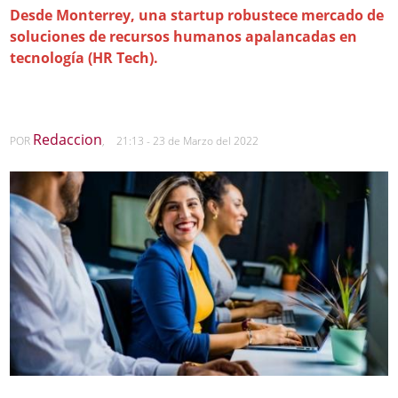
Desde Monterrey, una startup robustece mercado de
soluciones de recursos humanos apalancadas en
tecnología (HR Tech).
Redaccion
POR
,
21:13 - 23 de Marzo del 2022