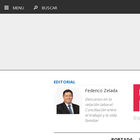
MENU
BUSCAR
EDITORIAL
Federico Zelada
Descanso en la
relación laboral:
Conciliación entre
el trabajo y la vida
familiar
PORTADA