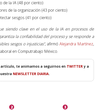
o de la IA (48 por ciento)
lores de la organización (43 por ciento)
etectar sesgos (41 por ciento)
gue siendo clave en el uso de la IA en procesos de
garantiza la confiabilidad del proceso y se responde a
bles sesgos o injusticias”
, afirmó
Alejandra Martínez
,
laboral en Computrabajo México.
e artículo, te animamos a seguirnos en
TWITTER
y a
 nuestra
NEWSLETTER DIARIA
.
2
3