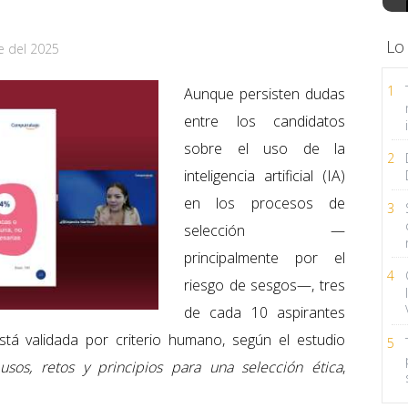
Lo
e del 2025
1
Aunque persisten dudas
entre los candidatos
sobre el uso de la
2
inteligencia artificial (IA)
en los procesos de
3
selección —
principalmente por el
4
riesgo de sesgos—, tres
de cada 10 aspirantes
stá validada por criterio humano, según el estudio
5
: usos, retos y principios para una selección ética
,