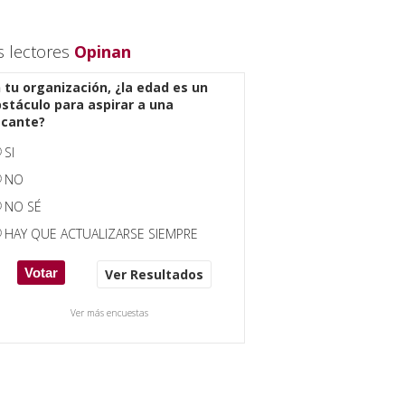
s lectores
Opinan
 tu organización, ¿la edad es un
stáculo para aspirar a una
acante?
SI
NO
NO SÉ
HAY QUE ACTUALIZARSE SIEMPRE
Ver Resultados
Ver más encuestas