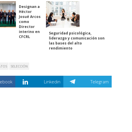
Designan a
Héctor
Josué Arcos
como
Director
interino en
Seguridad psicológica,
CFCRL
liderazgo y comunicación son
las bases del alto
rendimiento
ATOS
SELECCIÓN
cebook
Linkedin
Telegram