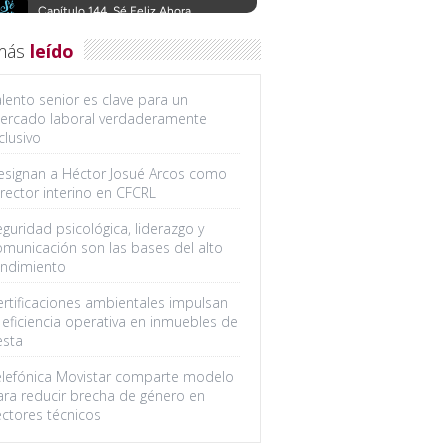
más
leído
lento senior es clave para un
ercado laboral verdaderamente
clusivo
esignan a Héctor Josué Arcos como
rector interino en CFCRL
guridad psicológica, liderazgo y
omunicación son las bases del alto
endimiento
ertificaciones ambientales impulsan
 eficiencia operativa en inmuebles de
esta
elefónica Movistar comparte modelo
ara reducir brecha de género en
ectores técnicos