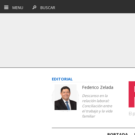
MENU
BUSCAR
EDITORIAL
Federico Zelada
Descanso en la
relación laboral:
Conciliación entre
el trabajo y la vida
familiar
PORTADA