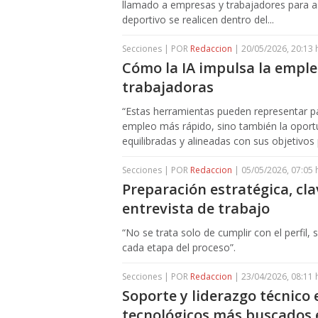
llamado a empresas y trabajadores para as
deportivo se realicen dentro del...
Secciones | POR
Redaccion
| 20/05/2026, 20:13 
Cómo la IA impulsa la emple
trabajadoras
“Estas herramientas pueden representar 
empleo más rápido, sino también la oportu
equilibradas y alineadas con sus objetivos
Secciones | POR
Redaccion
| 05/05/2026, 07:05 
Preparación estratégica, cl
entrevista de trabajo
“No se trata solo de cumplir con el perfil
cada etapa del proceso”.
Secciones | POR
Redaccion
| 23/04/2026, 08:11 
Soporte y liderazgo técnico 
tecnológicos más buscados 