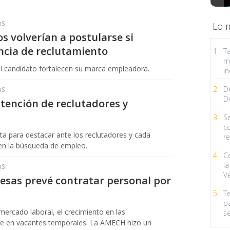
hS
Lo 
s volverían a postularse si
ncia de reclutamiento
1
Ta
m
el candidato fortalecen su marca empleadora.
in
2
D
hS
Di
atención de reclutadores y
3
Se
c
cta para destacar ante los reclutadores y cada
r
 en la búsqueda de empleo.
4
C
la
hS
V
esas prevé contratar personal por
5
T
p
 mercado laboral, el crecimiento en las
s
te en vacantes temporales. La AMECH hizo un