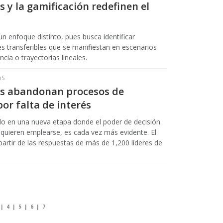
 y la gamificación redefinen el
 enfoque distinto, pues busca identificar
 transferibles que se manifiestan en escenarios
ncia o trayectorias lineales.
hS
es abandonan procesos de
por falta de interés
do en una nueva etapa donde el poder de decisión
 quieren emplearse, es cada vez más evidente. El
artir de las respuestas de más de 1,200 líderes de
|
4
|
5
|
6
|
7