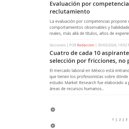
Evaluación por competencias
reclutamiento
La evaluación por competencias propone un
comportamientos observables y habilidades
reales, más allá de títulos, años de experie
Secciones | POR
Redaccion
| 05/03/2026, 19:52 
Cuatro de cada 10 aspirant
selección por fricciones, no 
El mercado laboral en México está entran
que tienen los profesionistas sobre dónde
estudio Market Research fue elaborado a p
áreas de recursos humanos...
1
|
2
|
3