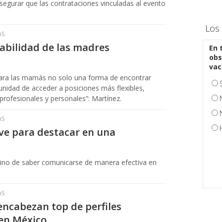
egurar que las contrataciones vinculadas al evento
Los 
hS
abilidad de las madres
En 
obs
vac
para las mamás no solo una forma de encontrar
nidad de acceder a posiciones más flexibles,
 profesionales y personales”: Martínez.
hS
ave para destacar en una
, sino de saber comunicarse de manera efectiva en
hS
encabezan top de perfiles
en México