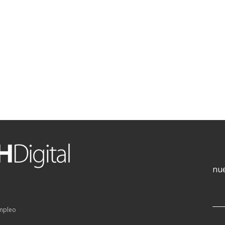
nue
empleo