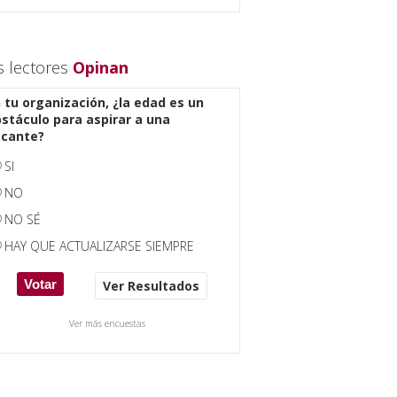
s lectores
Opinan
 tu organización, ¿la edad es un
stáculo para aspirar a una
acante?
SI
NO
NO SÉ
HAY QUE ACTUALIZARSE SIEMPRE
Ver Resultados
Ver más encuestas