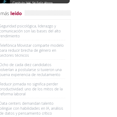
 más
leído
Seguridad psicológica, liderazgo y
comunicación son las bases del alto
rendimiento
Telefónica Movistar comparte modelo
para reducir brecha de género en
sectores técnicos
Ocho de cada diez candidatos
volverían a postularse si tuvieron una
buena experiencia de reclutamiento
Reducir jornada no significa perder
productividad: uno de los mitos de la
reforma laboral
Data centers demandan talento
bilingüe con habilidades en IA, análisis
de datos y pensamiento crítico