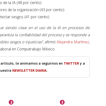
o de la IA (48 por ciento)
lores de la organización (43 por ciento)
etectar sesgos (41 por ciento)
gue siendo clave en el uso de la IA en procesos de
garantiza la confiabilidad del proceso y se responde a
bles sesgos o injusticias”
, afirmó
Alejandra Martínez
,
laboral en Computrabajo México.
e artículo, te animamos a seguirnos en
TWITTER
y a
 nuestra
NEWSLETTER DIARIA
.
2
3