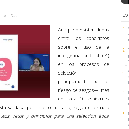
Lo
e del 2025
1
Aunque persisten dudas
entre los candidatos
sobre el uso de la
2
inteligencia artificial (IA)
en los procesos de
3
selección —
principalmente por el
riesgo de sesgos—, tres
4
de cada 10 aspirantes
stá validada por criterio humano, según el estudio
5
: usos, retos y principios para una selección ética
,