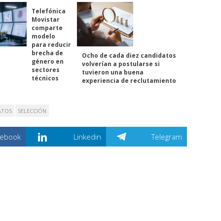
Telefónica
Movistar
comparte
modelo
para reducir
brecha de
Ocho de cada diez candidatos
género en
volverían a postularse si
sectores
tuvieron una buena
técnicos
experiencia de reclutamiento
ATOS
SELECCIÓN
cebook
Linkedin
Telegram