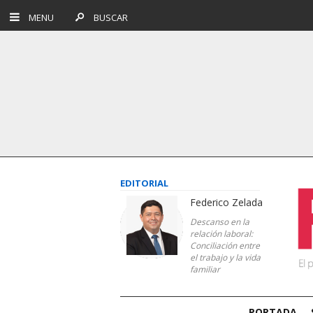
MENU
BUSCAR
EDITORIAL
Federico Zelada
Descanso en la
relación laboral:
Conciliación entre
el trabajo y la vida
familiar
PORTADA