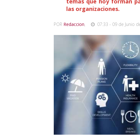
temas que hoy forman par
las organizaciones.
POR
Redaccion
,
07:33 - 09 de Junio d