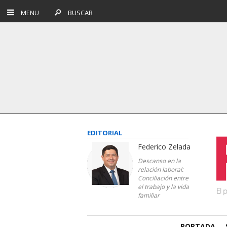
MENU
BUSCAR
EDITORIAL
Federico Zelada
Descanso en la
relación laboral:
Conciliación entre
el trabajo y la vida
familiar
PORTADA