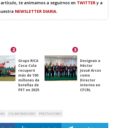
e artículo, te animamos a seguirnos en
TWITTER
y a
 nuestra
NEWSLETTER DIARIA
.
2
3
Grupo RICA
Designan a
Coca-Cola
Héctor
recuperó
Josué Arcos
más de 100
como
millones de
Director
botellas de
interino en
PET en 2025
CFCRL
DAD
COLABORADORES
PRESTACIONES