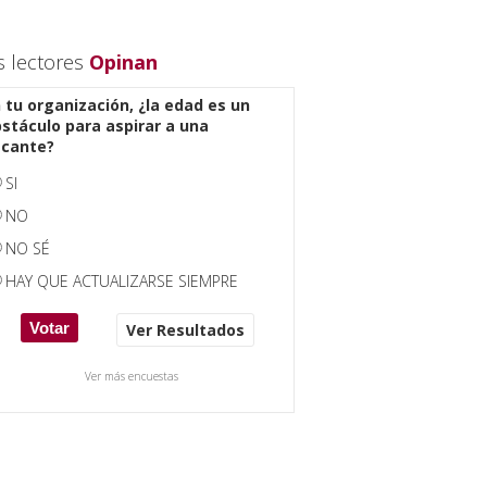
s lectores
Opinan
 tu organización, ¿la edad es un
stáculo para aspirar a una
acante?
SI
NO
NO SÉ
HAY QUE ACTUALIZARSE SIEMPRE
Ver Resultados
Ver más encuestas