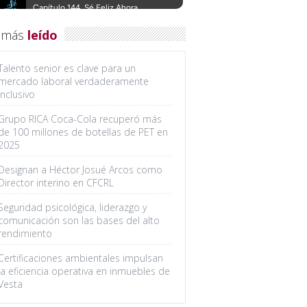
 más
leído
Talento senior es clave para un
mercado laboral verdaderamente
inclusivo
Grupo RICA Coca-Cola recuperó más
de 100 millones de botellas de PET en
2025
Designan a Héctor Josué Arcos como
Director interino en CFCRL
Seguridad psicológica, liderazgo y
comunicación son las bases del alto
rendimiento
Certificaciones ambientales impulsan
la eficiencia operativa en inmuebles de
Vesta