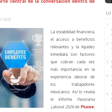
te central de la conversación dentro de
Lo
el 2026
1
La estabilidad financiera,
el acceso a beneficios
2
relevantes y la liquidez
inmediata son factores
que cobran cada vez
3
más importancia en la
4
experiencia laboral de
los trabajadores
mexicanos. Así lo revela
5
el informe
Panorama
Laboral 2026
de
Pluxee
,