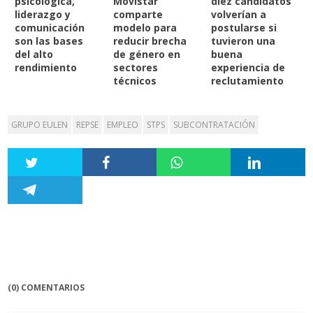
psicológica,
Movistar
diez candidatos
liderazgo y
comparte
volverían a
comunicación
modelo para
postularse si
son las bases
reducir brecha
tuvieron una
del alto
de género en
buena
rendimiento
sectores
experiencia de
técnicos
reclutamiento
GRUPO EULEN
REPSE
EMPLEO
STPS
SUBCONTRATACIÓN
(0) COMENTARIOS